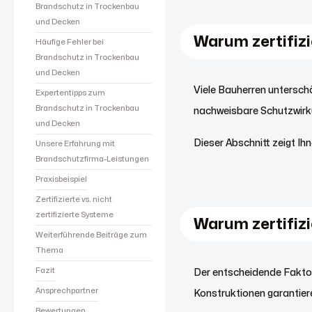
Brandschutz in Trockenbau
und Decken
Warum zertifiz
Häufige Fehler bei
Brandschutz in Trockenbau
und Decken
Viele Bauherren untersch
Expertentipps zum
Brandschutz in Trockenbau
nachweisbare Schutzwirku
und Decken
Dieser Abschnitt zeigt I
Unsere Erfahrung mit
Brandschutzfirma-Leistungen
Praxisbeispiel
Zertifizierte vs. nicht
zertifizierte Systeme
Warum zertifiz
Weiterführende Beiträge zum
Thema
Fazit
Der entscheidende Faktor
Ansprechpartner
Konstruktionen garantier
Bewertungen