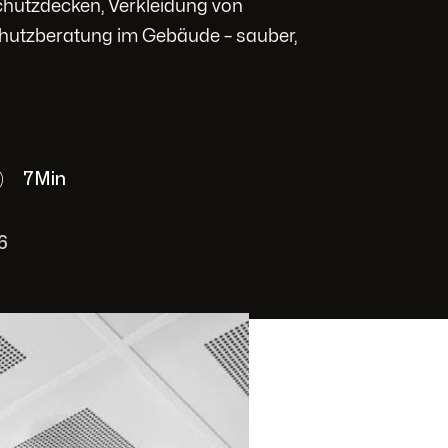
hutzdecken, Verkleidung von
utzberatung im Gebäude – sauber,
7
Min
6