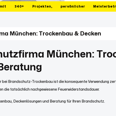
mit
340+
Projekten,
persönlicher
Meisterbet
rma München: Trockenbau & Decken
utzfirma München: Tro
Beratung
 bei Brandschutz-Trockenbau ist die konsequente Verwendung zerti
en die tatsächlich nachgewiesene Feuerwiderstandsdauer.
ckenbau, Deckenlösungen und Beratung für Ihren Brandschutz.