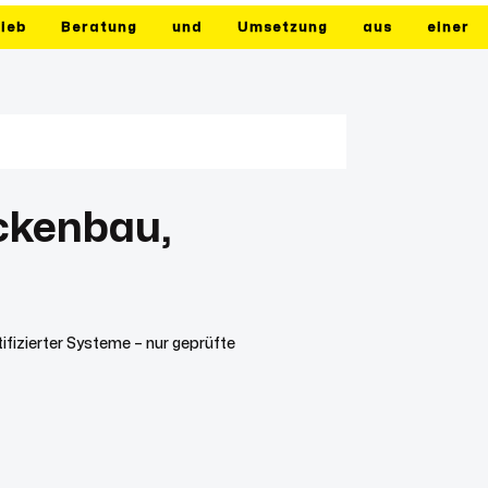
rieb
Beratung
und
Umsetzung
aus
einer
ckenbau,
fizierter Systeme – nur geprüfte