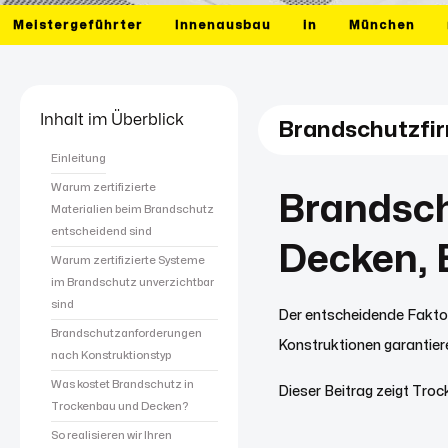
Meistergeführter
Innenausbau
in
München
Inhalt im Überblick
Brandschutzfi
Einleitung
Warum zertifizierte
Brandsch
Materialien beim Brandschutz
entscheidend sind
Decken, 
Warum zertifizierte Systeme
im Brandschutz unverzichtbar
sind
Der entscheidende Faktor
Brandschutzanforderungen
Konstruktionen garantier
nach Konstruktionstyp
Was kostet Brandschutz in
Dieser Beitrag zeigt Tro
Trockenbau und Decken?
So realisieren wir Ihren