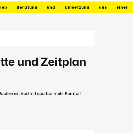
rieb
Beratung
und
Umsetzung
aus
einer
tte und Zeitplan
 Wochen ein Bad mit spürbar mehr Komfort.