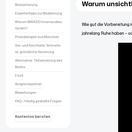
Warum unsicht
Badsanierung
Expertentipps zur Badplanung
Warum BAYAZID Innenausbau
Wie gut die Vorbereitung i
GmbH?
jahrelang Ruhe haben – o
Praxisbeispiel aus München
Vor- und Nachteile: Schnelle
vs. gründliche Sanierung
Alternative: Teilsanierung des
Bades
Fazit
Ansprechpartner
Bewertungen
FAQ – Häufig gestellte Fragen
Kostenlos beraten