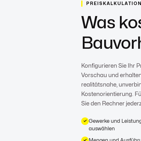
PREISKALKULATIO
Was kos
Bauvor
Konfigurieren Sie Ihr Pr
Vorschau und erhalten
realitätsnahe, unverbi
Kostenorientierung. Fü
Sie den Rechner jederze
Gewerke und Leistung
✓
auswählen
Mengen und Ausführun
✓