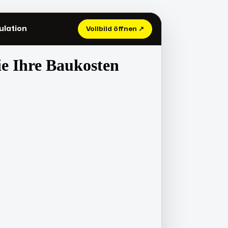
ulation
Vollbild öffnen ↗
Zur Preisberechnung