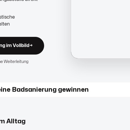
stische
alten
g im Vollbild
→
ne Weiterleitung
eine Badsanierung gewinnen
m Alltag