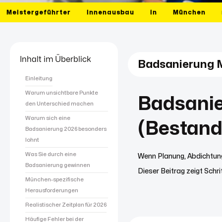
Meistergeführter
Innenausbau
in
München
Inhalt im Überblick
Badsanierung M
Einleitung
Warum unsichtbare Punkte
Badsanie
den Unterschied machen
Warum sich eine
(Bestand
Badsanierung 2026 besonders
lohnt
Was Sie durch eine
Wenn Planung, Abdichtung
Badsanierung gewinnen
Dieser Beitrag zeigt Schri
München-spezifische
Herausforderungen
Realistischer Zeitplan für 2026
Häufige Fehler bei der