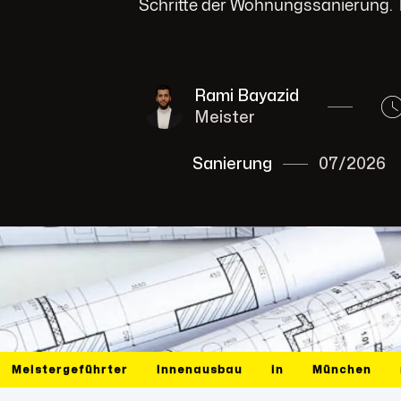
Schritte der Wohnungssanierung.
Rami Bayazid
Meister
Sanierung
07/2026
Meistergeführter
Innenausbau
in
München