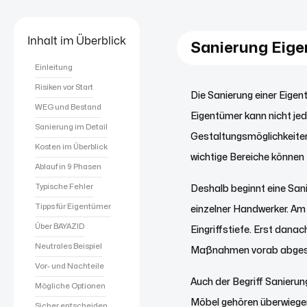
Inhalt im Überblick
Sanierung Ei
Einleitung
Risiken vor Start
Die Sanierung einer Eige
WEG und Bestand
Eigentümer kann nicht jed
Sanierung im Detail
Gestaltungsmöglichkeiten
Kosten im Überblick
wichtige Bereiche könne
Ablauf in 9 Phasen
Typische Fehler
Deshalb beginnt eine San
Tipps für Eigentümer
einzelner Handwerker. Am
Über BAYAZID
Eingriffstiefe. Erst dana
Neutrales Beispiel
Maßnahmen vorab abges
Vor- und Nachteile
Auch der Begriff Sanieru
Mögliche Optionen
Möbel gehören überwiegen
Sicher entscheiden