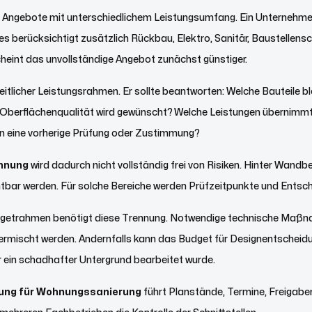
d Angebote mit unterschiedlichem Leistungsumfang. Ein Unternehmen
s berücksichtigt zusätzlich Rückbau, Elektro, Sanitär, Baustellensc
cheint das unvollständige Angebot zunächst günstiger.
nheitlicher Leistungsrahmen. Er sollte beantworten: Welche Bauteile 
e Oberflächenqualität wird gewünscht? Welche Leistungen übernimmt
n eine vorherige Prüfung oder Zustimmung?
ohnung
wird dadurch nicht vollständig frei von Risiken. Hinter Wan
bar werden. Für solche Bereiche werden Prüfzeitpunkte und Entsc
udgetrahmen benötigt diese Trennung. Notwendige technische Maßna
mischt werden. Andernfalls kann das Budget für Designentscheidun
 ein schadhafter Untergrund bearbeitet wurde.
tung für Wohnungssanierung
führt Planstände, Termine, Freiga