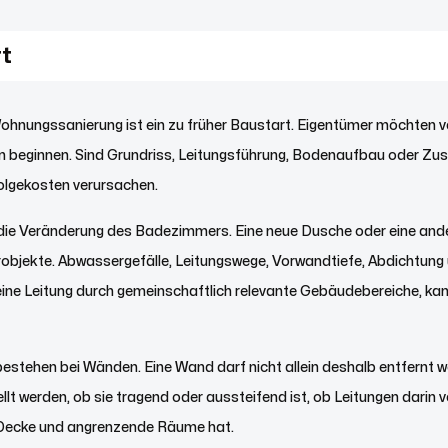
rt
Wohnungssanierung ist ein zu früher Baustart. Eigentümer möchten v
 beginnen. Sind Grundriss, Leitungsführung, Bodenaufbau oder Zust
Folgekosten verursachen.
t die Veränderung des Badezimmers. Eine neue Dusche oder eine ande
ärobjekte. Abwassergefälle, Leitungswege, Vorwandtiefe, Abdichtu
 eine Leitung durch gemeinschaftlich relevante Gebäudebereiche, k
estehen bei Wänden. Eine Wand darf nicht allein deshalb entfernt wer
t werden, ob sie tragend oder aussteifend ist, ob Leitungen darin 
Decke und angrenzende Räume hat.