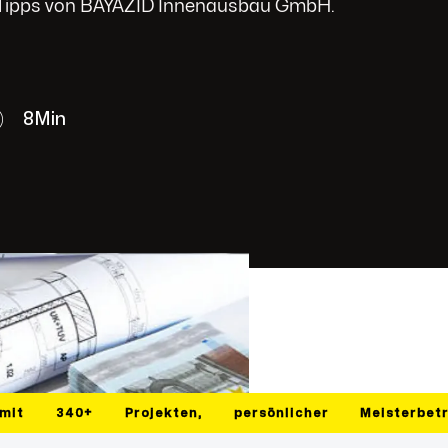
 Tipps von BAYAZID Innenausbau GmbH.
8
Min
mit
340+
Projekten,
persönlicher
Meisterbet