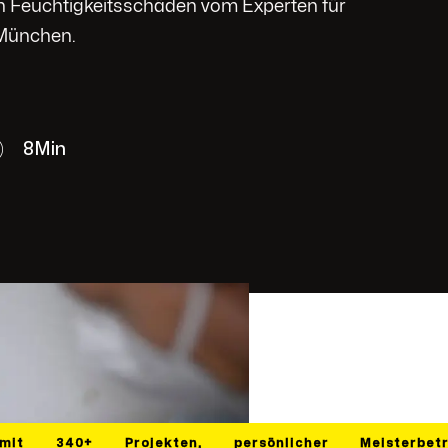
on Feuchtigkeitsschäden vom Experten für
 München.
8
Min
mit
340+
Projekten,
persönlicher
Meisterbet