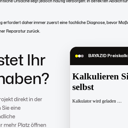
ntliche Ursache liegt jedoch häufig verborgen: in defekten Abdichtu
ung erfordert daher immer zuerst eine fachliche Diagnose, bevor Ma
er Reparatur zurück.
N
tet Ihr
BAYAZID Preiskalk
haben?
ojekt direkt in der
 Sie eine
ndliche
r mehr Platz öffnen