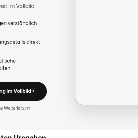
it im Vollbild.
en verständlich
gsdetails direkt
stische
alten
g im Vollbild
→
ne Weiterleitung