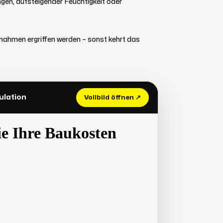
ngen, aufsteigender Feuchtigkeit oder
ßnahmen ergriffen werden – sonst kehrt das
ulation
Vollbild öffnen ↗
Zur Preisberechnung