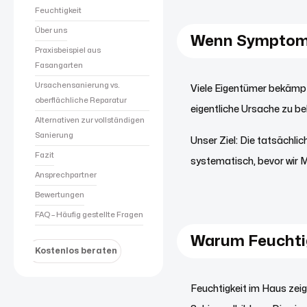
Feuchtigkeit
Über uns
Wenn Symptome
Praxisbeispiel aus
Fasangarten
Ursachensanierung vs.
Viele Eigentümer bekämpf
oberflächliche Reparatur
eigentliche Ursache zu b
Alternativen zur vollständigen
Sanierung
Unser Ziel: Die tatsächli
Fazit
systematisch, bevor wir
Ansprechpartner
Bewertungen
FAQ – Häufig gestellte Fragen
Warum Feuchtig
Kostenlos beraten
Feuchtigkeit im Haus zeig