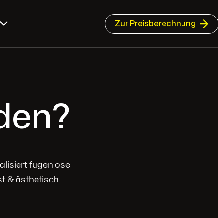
Zur Preisberechnung
den?
lisiert fugenlose
t & ästhetisch.