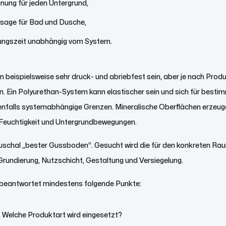
nung für jeden Untergrund,
usage für Bad und Dusche,
ungszeit unabhängig vom System.
beispielsweise sehr druck- und abriebfest sein, aber je nach Produ
. Ein Polyurethan-System kann elastischer sein und sich für bes
enfalls systemabhängige Grenzen. Mineralische Oberflächen erzeugen
 Feuchtigkeit und Untergrundbewegungen.
pauschal „bester Gussboden“. Gesucht wird die für den konkreten R
Grundierung, Nutzschicht, Gestaltung und Versiegelung.
 beantwortet mindestens folgende Punkte:
:
Welche Produktart wird eingesetzt?