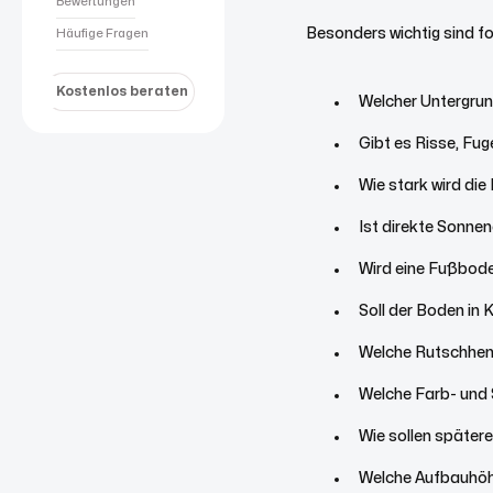
Bewertungen
Besonders wichtig sind f
Häufige Fragen
Kostenlos beraten
Welcher Untergrun
Gibt es Risse, Fug
Wie stark wird di
Ist direkte Sonne
Wird eine Fußbod
Soll der Boden in
Welche Rutschhem
Welche Farb- und 
Wie sollen später
Welche Aufbauhöh