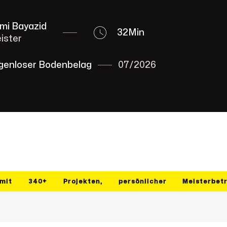
mi Bayazid
32
Min
ister
genloser Bodenbelag
07/2026
mit
340+
Projekten,
persönlicher
Meisterbet