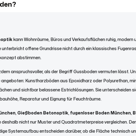
oden?
noptik
kann Wohnräume, Büros und Verkaufsflächen ruhig, modern un
nterbricht offene Grundrisse nicht durch ein klassisches Fugenrast
konzept abstimmen.
tzdem anspruchsvoller, als der Begriff Gussboden vermuten lässt. U
e angeboten: Kunstharzböden aus Epoxidharz oder Polyurethan, mi
hen und sichtbar belassene Estrichlösungen. Sie unterscheiden sich
fbauhöhe, Reparatur und Eignung für Feuchträume.
ünchen
,
Gießboden Betonoptik
,
fugenloser Boden München
,
B
te deshalb nicht nur Muster und Quadratmeterpreise vergleichen. De
dige Systemaufbau entscheiden darüber, ob die Fläche technisch un