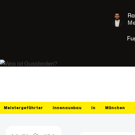
Ra
Me
Fu
Meistergeführter
Innenausbau
in
München