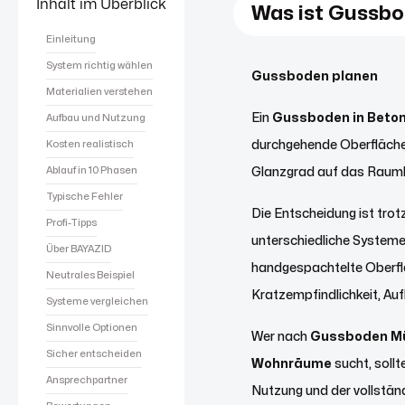
Inhalt im Überblick
Was ist Gussb
Einleitung
System richtig wählen
Gussboden planen
Materialien verstehen
Ein
Gussboden in Beto
Aufbau und Nutzung
Kosten realistisch
durchgehende Oberfläche u
Ablauf in 10 Phasen
Glanzgrad auf das Raum
Typische Fehler
Die Entscheidung ist tro
Profi-Tipps
unterschiedliche System
Über BAYAZID
handgespachtelte Oberfläc
Neutrales Beispiel
Kratzempfindlichkeit, Au
Systeme vergleichen
Sinnvolle Optionen
Wer nach
Gussboden M
Sicher entscheiden
Wohnräume
sucht, soll
Ansprechpartner
Nutzung und der vollstän