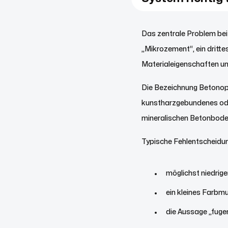
Das zentrale Problem bei 
„Mikrozement“, ein dritte
Materialeigenschaften und
Die Bezeichnung Betonopt
kunstharzgebundenes ode
mineralischen Betonbode
Typische Fehlentscheidun
möglichst niedrig
ein kleines Farbmu
die Aussage „fugen